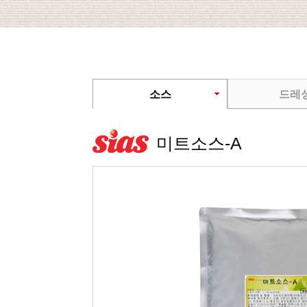
소스
드레
미트소스-A