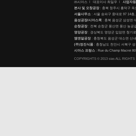
㈜시아스
대표이사 최일우
사업자등
본사 및 오창공장
: 충북 청주시 흥덕구 옥
서울사무소
: 서울 송파구 중대로 97 14층,
음성공장/시아스쿡
: 충북 음성군 삼성면 대
순창공장
: 전북 순창군 풍산면 풍산 농공길
영양공장
: 경상북도 영양군 입암면 청기로 3
엠앤알공장
: 충청북도 음성군 대소면 신내로
(주)정진식품
: 충청남도 천안시 서북구 성
시아스 프랑스
: Rue du Champ Macret 
COPYRIGHTS © 2013 sias ALL RIGHT