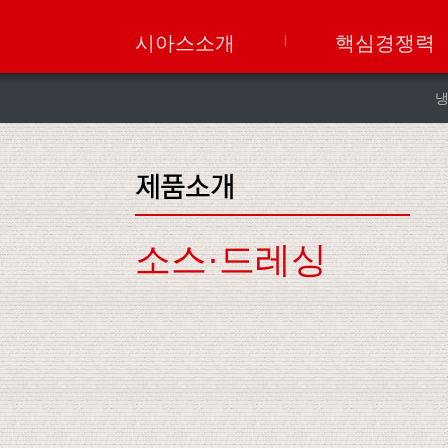
시아스소개
핵심경쟁력
소스·드레싱