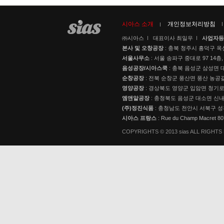
시아스 소개
개인정보처리방침
㈜시아스
대표이사 최일우
사업자등
본사 및 오창공장
: 충북 청주시 흥덕구 옥
서울사무소
: 서울 송파구 중대로 97 14층,
음성공장/시아스쿡
: 충북 음성군 삼성면 대
순창공장
: 전북 순창군 풍산면 풍산 농공길
영양공장
: 경상북도 영양군 입암면 청기로 3
엠앤알공장
: 충청북도 음성군 대소면 신내로
(주)정진식품
: 충청남도 천안시 서북구 성
시아스 프랑스
: Rue du Champ Macret 
COPYRIGHTS © 2013 sias ALL RIGHT