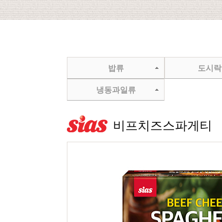
밥류
도시락
냉동과일류
비프치즈스파게티