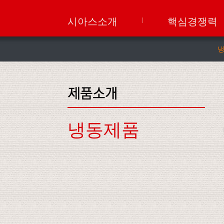
시아스소개
핵심경쟁력
냉동제품